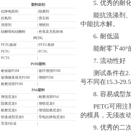
5. 优秀的耐
塑料助剂
抗静电助剂
|
阻燃剂
能抗洗涤剂、清
抗氧剂
|
滑石粉
中能抗水解。
润滑剂
|
增韧剂
硅酮母粒硅酮粉
|
色母及无机粉体
6. 耐低温
PETG
PETG板材
|
PETG卷材
能耐零下40°
PETG
|
PCTG
PCTA
|
7. 流动性好
POM塑料
耐候级POM
|
玻纤增强POM
测试条件在2.16k
玻璃微珠填充POM
|
增韧POM
号不同在15.3-29.
耐磨润滑POM
|
PA6塑料
8. 容易成型
增强尼龙6
|
耐磨润滑PA6
阻燃尼龙6
|
增韧尼龙6
PETG可用注塑
耐磨尼龙6
|
增强阻燃尼龙6
的模具，无须改动
快速成型尼龙6
|
导电抗静电尼龙6
尼龙6合金
|
9. 优秀的二