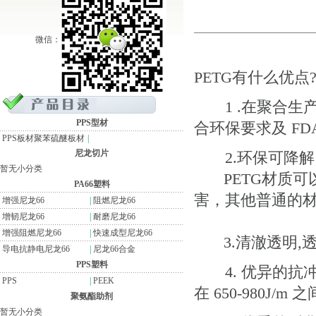
微信：
PETG有什么优点
1 .在聚合生产
PPS型材
合环保要求及 FD
PPS板材聚苯硫醚板材
|
尼龙切片
2.环保可降解
暂无小分类
PETG材质可以
PA66塑料
害，其他普通的材
增强尼龙66
|
阻燃尼龙66
增韧尼龙66
|
耐磨尼龙66
增强阻燃尼龙66
|
快速成型尼龙66
3.清澈透明,透
导电抗静电尼龙66
|
尼龙66合金
PPS塑料
4. 优异的抗
PPS
|
PEEK
在 650-980J/
聚氨酯助剂
暂无小分类