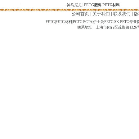
神马尼龙
|
PETG塑料
PETG材料
公司首页
|
关于我们
|
联系我们
|
版
PETG|PETG材料|PCTG|PCTA|伊士曼PETG|SK PET
联系地址：上海市闵行区疏影路1326号-2临 C