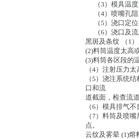
（3）模具温度
（4）喷嘴孔阻
（5）浇口定位
（6）浇口及流
黑斑及条纹 （1
(2)料筒温度太
(3)料筒各区段
（4）注射压力太
（5）浇注系统
口和流
道截面，检查流
（6）模具排气不
（7）料筒及喷
点。
云纹及雾晕 (1