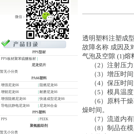
微信：
透明塑料注塑成
故障名称 成因及
PPS型材
气泡及空隙 (1
PPS板材聚苯硫醚板材
|
（2）注射压力
尼龙切片
暂无小分类
（3）增压时间
PA66塑料
（4）保压时间
增强尼龙66
|
阻燃尼龙66
（5）模具温度
增韧尼龙66
|
耐磨尼龙66
增强阻燃尼龙66
|
快速成型尼龙66
（6）原料干燥
导电抗静电尼龙66
|
尼龙66合金
燥时间。
PPS塑料
（7）流道内有
PPS
|
PEEK
聚氨酯助剂
（8）制品在模
暂无小分类