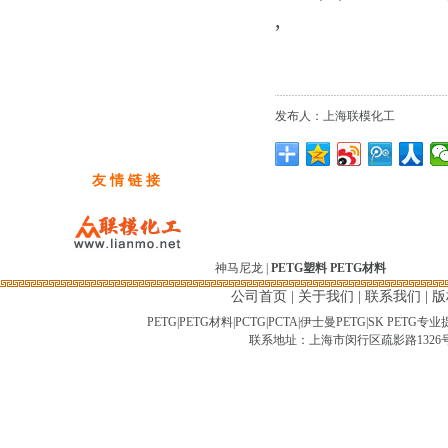
,
发布人：上海联模化工
友 情 链 接
神马尼龙
|
PETG塑料
PETG材料
公司首页
|
关于我们
|
联系我们
|
版
PETG|PETG材料|PCTG|PCTA|伊士曼PETG|SK PET
联系地址：上海市闵行区疏影路1326号-2临 C