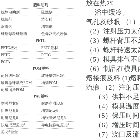
放在热水
塑料助剂
浴中缓冷。
抗静电助剂
|
阻燃剂
抗氧剂
|
滑石粉
气孔及砂眼 （1
润滑剂
|
增韧剂
（2）注射压力太
硅酮母粒硅酮粉
|
色母及无机粉体
（3）螺杆背压不
PETG
PETG板材
|
PETG卷材
（4）螺杆转速太
PETG
|
PCTG
（5）模具排气不
PCTA
|
（6）制品在模具
POM塑料
耐候级POM
|
玻纤增强POM
熔接痕及料 (1
玻璃微珠填充POM
|
增韧POM
流痕 （2）注射
耐磨润滑POM
|
（3）供料不足
PA6塑料
增强尼龙6
|
耐磨润滑PA6
（4）模具温度
阻燃尼龙6
|
增韧尼龙6
（5）保压时间
耐磨尼龙6
|
增强阻燃尼龙6
（6）增压时间
快速成型尼龙6
|
导电抗静电尼龙6
尼龙6合金
|
（7）浇口及流