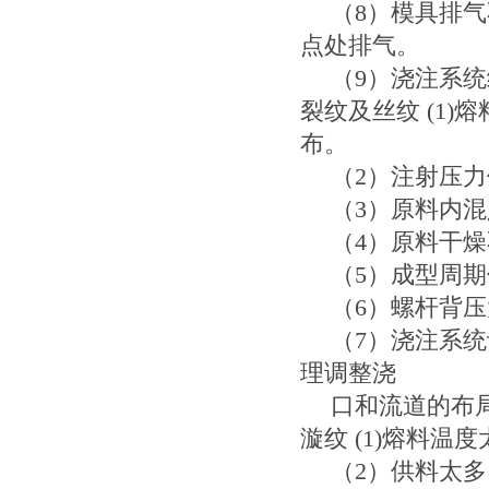
（8）模具排气
点处排气。
（9）浇注系统
裂纹及丝纹 (1
布。
（2）注射压力
（3）原料内混
（4）原料干燥
（5）成型周期
（6）螺杆背压
（7）浇注系统
理调整浇
口和流道的布局
漩纹 (1)熔料
（2）供料太多