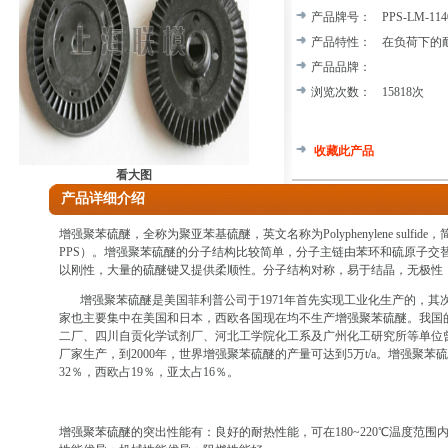
产品牌号：
PPS-LM-114
产品特性：
在负荷下的
产品品牌：
浏览次数：
15818次
收藏此产品
看大图
产品详细介绍
增强聚苯硫醚，全称为聚亚苯基硫醚，英文名称为Polyphenylene sulfi
PPS）。增强聚苯硫醚的分子结构比较简单，分子主链由苯环和硫原子交
以刚性，大量的硫醚键又提供柔顺性。分子结构对称，易于结晶，无极性
增强聚苯硫醚是美国菲利普公司于1971年首先实现工业化生产的，其
家也主要集中在美国和日本，西欧各国现在均不生产增强聚苯硫醚。我国
二厂、四川自贡化学试剂厂、河北工学院化工系及广州化工研究所等单位
厂家生产，到2000年，世界增强聚苯硫醚的产量可达到5万t/a。增强聚苯
32％，西欧占19％，亚太占16％。
增强聚苯硫醚的突出性能有：良好的耐热性能，可在180~220℃温度范