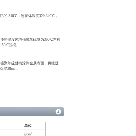
-340℃，连接体温度320-340℃，
预热温度纯增强聚苯硫醚为360℃左右
到150℃脱模。
增强聚苯硫醚喷涂到金属表面，再经过
温30min。
单位
3
g/cm