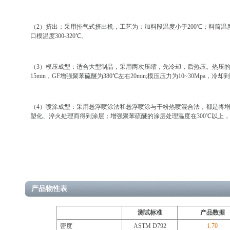
（2）挤出：采用排气式挤出机，工艺为：加料段温度小于200℃；料筒温度300
口模温度300-320℃。
（3）模压成型：适合大型制品，采用两次压缩，先冷却，后热压。热压的
15min，GF增强聚苯硫醚为380℃左右20min;模压压力为10~30Mpa，冷却
（4）喷涂成型：采用悬浮喷涂法和悬浮喷涂与干粉热喷混合法，都是将
塑化、淬火处理而得到涂层；增强聚苯硫醚的涂层处理温度在300℃以上，保
产品物性表
测试标准
产品数据
密度
ASTM D792
1.70