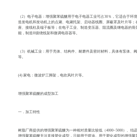
（2）电子电器：增强聚苯硫醚用于电子电器工业可占30％，它适合于环境
造发电机和发动机上的点涮、电涮托架、启动器线圈、屏蔽罩及叶片等；
座、接线柱及端子板等；在电子工业、制造变压器、阻流圈及继电器的骨
能，制造H级绕线架和微调电容器等。
（3）机械工业：用于壳体、结构件、耐磨件及密封材料，具体有泵体、
等。
(4) 家电：微波炉三脚架，电吹风叶片等。
增强聚苯硫醚的成型加工
一．加工特性
树脂厂商提供的增强聚苯硫醚为一种相对质量比较低（4000~5000）、结
增强聚苯硫醚无法直接塑化成型，只能用于喷涂。用于塑化成型的增强聚