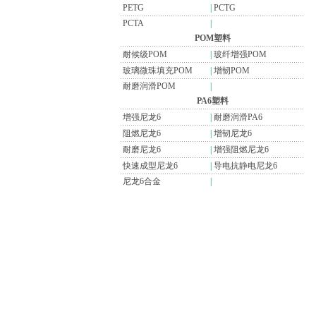
PETG
|
PCTG
PCTA
|
POM塑料
耐候级POM
|
玻纤增强POM
玻璃微珠填充POM
|
增韧POM
耐磨润滑POM
|
PA6塑料
增强尼龙6
|
耐磨润滑PA6
阻燃尼龙6
|
增韧尼龙6
耐磨尼龙6
|
增强阻燃尼龙6
快速成型尼龙6
|
导电抗静电尼龙6
尼龙6合金
|