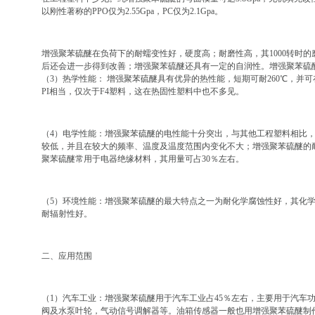
以刚性著称的PPO仅为2.55Gpa，PC仅为2.1Gpa。
增强聚苯硫醚在负荷下的耐蠕变性好，硬度高；耐磨性高，其1000转时的磨耗
后还会进一步得到改善；增强聚苯硫醚还具有一定的自润性。增强聚苯硫
（3）热学性能： 增强聚苯硫醚具有优异的热性能，短期可耐260℃，并可在
PI相当，仅次于F4塑料，这在热固性塑料中也不多见。
（4）电学性能：增强聚苯硫醚的电性能十分突出，与其他工程塑料相比
较低，并且在较大的频率、温度及温度范围内变化不大；增强聚苯硫醚的
聚苯硫醚常用于电器绝缘材料，其用量可占30％左右。
（5）环境性能：增强聚苯硫醚的最大特点之一为耐化学腐蚀性好，其化学
耐辐射性好。
二、应用范围
（1）汽车工业：增强聚苯硫醚用于汽车工业占45％左右，主要用于汽车
阀及水泵叶轮，气动信号调解器等。油箱传感器一般也用增强聚苯硫醚制