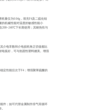
量仅为0.04g，填充F4及二硫化钼
醚的机械性能对温度的敏感性能小
200~240℃下长期使用；其耐热性与
，其介电常数和介电损耗角正切值都比
耐电弧好，可与热固性塑料媲美。增强
稳定性能仅次于F4；增强聚苯硫醚的
功能件；如可代替金属制作排气筒循环
作。