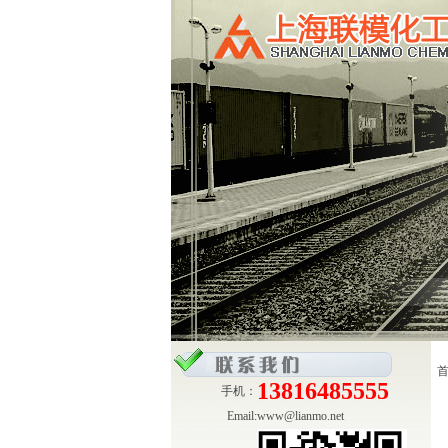
13816485555
手机：
Email:
www@lianmo.net