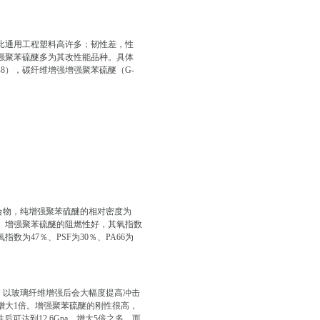
比通用工程塑料高许多；韧性差，性
强聚苯硫醚多为其改性能品种。具体
-8），碳纤维增强增强聚苯硫醚（G-
合物，纯增强聚苯硫醚的相对密度为
右。增强聚苯硫醚的阻燃性好，其氧指数
为47％、PSF为30％、PA66为
。以玻璃纤维增强后会大幅度提高冲击
pa，增大1倍。增强聚苯硫醚的刚性很高，
可达到12.6Gpa，增大5倍之多。而