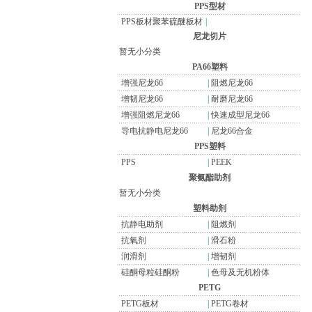
PPS型材
PPS板材聚苯硫醚板材
|
尼龙切片
暂无小分类
PA66塑料
增强尼龙66
|
阻燃尼龙66
增韧尼龙66
|
耐磨尼龙66
增强阻燃尼龙66
|
快速成型尼龙66
导电抗静电尼龙66
|
尼龙66合金
PPS塑料
PPS
|
PEEK
聚氨酯助剂
暂无小分类
塑料助剂
抗静电助剂
|
阻燃剂
抗氧剂
|
滑石粉
润滑剂
|
增韧剂
硅酮母粒硅酮粉
|
色母及无机粉体
PETG
PETG板材
|
PETG卷材