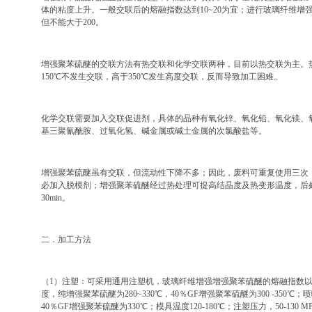
体的粘度上升。一般交联后的熔融指数达到10~20为宜；进行玻璃纤维增
但不能大于200。
增强聚苯硫醚的交联方法有热交联和化学交联两种，目前以热交联为主。热交
150℃不发生交联，高于350℃发生高度交联，反而导致加工困难。
化学交联需要加入交联促进剂，具体的品种有氧化锌、氧化铅、氧化镁、
基三聚氰酰胺、过氧化氢、碱金属或碱土金属的次氯酸盐等。
增强聚苯硫醚虽有交联，但流动性下降不多；因此，废料可重复使用三次
必加入脱模剂；增强聚苯硫醚经过热处理可提高结晶度及热变形温度，后处
30min。
二．加工方法
（1）注塑：可采用通用注塑机，玻璃纤维增强增强聚苯硫醚的熔融指数以
度，纯增强聚苯硫醚为280~330℃，40％GF增强聚苯硫醚为300 -350℃
40％GF增强聚苯硫醚为330℃；模具温度120-180℃；注塑压力，50-130 M