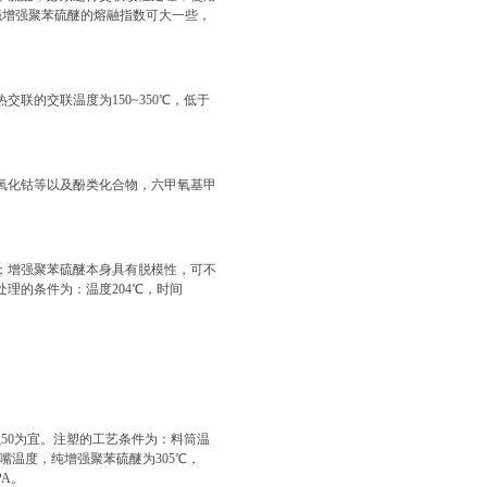
强增强聚苯硫醚的熔融指数可大一些，
联的交联温度为150~350℃，低于
氧化钴等以及酚类化合物，六甲氧基甲
；增强聚苯硫醚本身具有脱模性，可不
理的条件为：温度204℃，时间
50为宜。注塑的工艺条件为：料筒温
；喷嘴温度，纯增强聚苯硫醚为305℃，
PA。