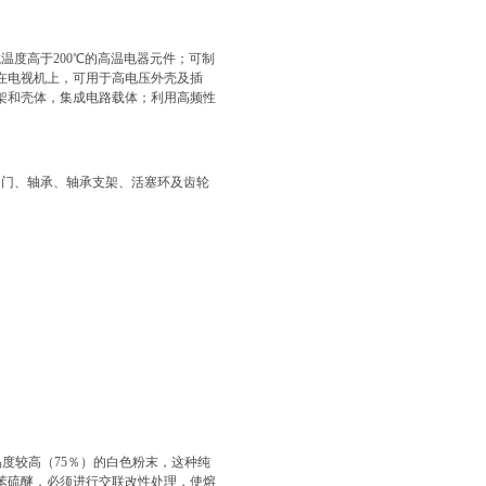
温度高于200℃的高温电器元件；可制
在电视机上，可用于高电压外壳及插
架和壳体，集成电路载体；利用高频性
阀门、轴承、轴承支架、活塞环及齿轮
晶度较高（75％）的白色粉末，这种纯
苯硫醚，必须进行交联改性处理，使熔