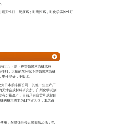
0
耐蠕变性好，硬度高；耐磨性高，耐化学腐蚀性好
de，简称PPS（以下称增强聚苯硫醚或称
替排列，大量的苯环赋予增强聚苯硫醚
，电性能好，不吸水。
次为日本的东丽公司，其他一些生产厂
的天津合成材料研究所、广州化学试剂
曾有少量生产，目前只有自贡和成都的
硫醚的最大需求为日本占33％，北美占
围内使用；耐腐蚀性接近聚四氟乙烯；电