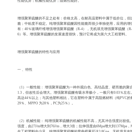
性能优异；机械性能优异；阻燃性能好。
增强聚苯硫醚的不足之处有：价格太高，在耐高温塑料中属于低价位，但
脆；中粘度不稳定。纯增强聚苯硫醚因性能脆而很少单独使用，应用的增
有：40％玻璃纤维增强增强聚苯硫醚（R-4），无机填充增强聚苯硫醚（R
6）等。增强聚苯硫醚的发展速度很快，预计它将成为第六大工程塑料。
增强聚苯硫醚的特性与应用
一 、特性
（1）一般性能： 增强聚苯硫醚为一种外观白色、高结晶度、硬而脆的聚
1.3，但改性后会增大。增强聚苯硫醚有吸水率极小，一般只有0.03％左
高达44％以上；与其他塑料相比，它在塑料中属于高阻燃材料（纯PVC的氧指数
29％、MPPO 为28％，PC为25％）。
（2）机械性能： 纯增强聚苯硫醚的机械性能不高，尤其冲击强度比较低
强度，由27J/m增大到76J/m，增大3倍；拉伸强度由6Mpa增大到137M
在工程塑料中少见。纯增强聚苯硫醚的弯曲模量可达3.8Gpa，无机填充改性后