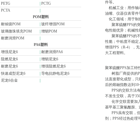
件等。
PETG
|
PCTG
机械工业：用作轴承
PCTA
|
油嘴、仪器仪表零件
POM塑料
化工领域：用于制作
耐候级POM
|
玻纤增强POM
聚苯硫醚PPS的突
电性能优异；机械性
玻璃微珠填充POM
|
增韧POM
聚苯硫醚PPS的不
耐磨润滑POM
|
性脆；中粘度不稳定。
PA6塑料
增强PPS（R-4），
增强尼龙6
|
耐磨润滑PA6
大工程塑料。
阻燃尼龙6
|
增韧尼龙6
耐磨尼龙6
|
增强阻燃尼龙6
聚苯硫醚PPS加工特
快速成型尼龙6
|
导电抗静电尼龙6
树脂厂商提供的PPS
法直接塑化成型，只
尼龙6合金
|
后的熔融指数达到10
PPS的交联方法有热
不发生交联，高于3
化学交联需要加入
基甲基三聚氰酰胺、
PPS虽有交联，但
剂；PPS经过热处理