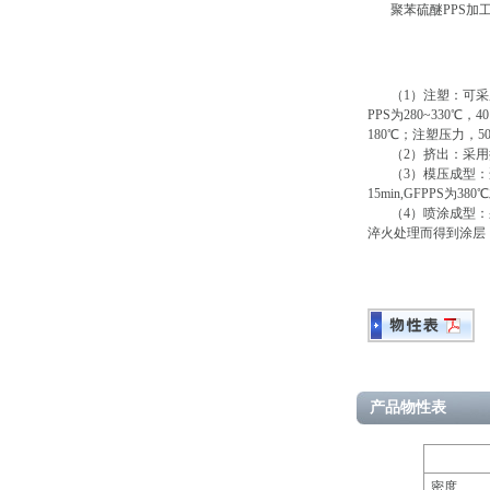
聚苯硫醚PPS加
（1）注塑：可采用
PPS为280~330℃，
180℃；注塑压力，50-
（2）挤出：采用
（3）模压成型：适
15min,GFPPS为3
（4）喷涂成型：采
淬火处理而得到涂层；
产品物性表
密度