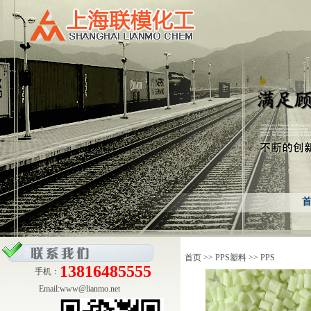
首页
>>
PPS塑料
>>
PPS
13816485555
手机：
Email:
www@lianmo.net