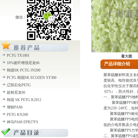
微信：
PCTG TX1001
看大图
10%玻纤增强尼龙66
产品详细介绍
韩国SK PCTG JN200
聚苯硫醚材料英文名称是
PCTG 韩国SK ECOZEN YF300
度较高、电性能优良
辽阳石化PETG
抗化学性仅次于聚四氟
.02%），防火性好、
超韧尼龙66
一、聚苯硫醚PPS物
韩国 SK PETG K2012
聚苯硫醚PPS耐热
增韧PA66
度为220~240℃，短
聚苯硫醚PPS耐化
PETG KN200
聚苯硫醚PPS电性
神马PA66 EPR27FS
低的介电常数及介电
聚苯硫醚PPS力
二、聚苯硫醚PPS成