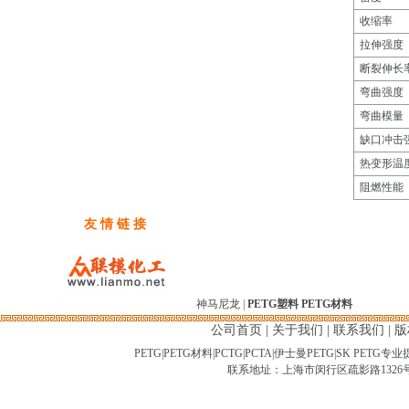
收缩率
拉伸强度
断裂伸长
弯曲强度
弯曲模量
缺口冲击
热变形温
阻燃性能
友 情 链 接
神马尼龙
|
PETG塑料
PETG材料
公司首页
|
关于我们
|
联系我们
|
版
PETG|PETG材料|PCTG|PCTA|伊士曼PETG|SK PET
联系地址：上海市闵行区疏影路1326号-2临 C