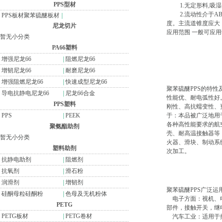
PPS型材
1.无定形料,吸湿
2.流动性介于ABS
PPS板材聚苯硫醚板材
|
度。主流道锥度应
尼龙切片
应用范围 一般可应用
暂无小分类
PA66塑料
增强尼龙66
|
阻燃尼龙66
增韧尼龙66
|
耐磨尼龙66
增强阻燃尼龙66
|
快速成型尼龙66
聚苯硫醚PPS的特
导电抗静电尼龙66
|
尼龙66合金
性能优、耐电弧性好。
PPS塑料
刚性、高抗蠕变性、
PPS
|
PEEK
于：本品被广泛地用
各种高性能要求的航
聚氨酯助剂
壳、耐高温接触器等
暂无小分类
火器、滑块、制动系
塑料助剂
次加工。
抗静电助剂
|
阻燃剂
抗氧剂
|
滑石粉
润滑剂
|
增韧剂
聚苯硫醚PPS广泛运
硅酮母粒硅酮粉
|
色母及无机粉体
电子方面：视机、电
PETG
部件，接触开关，继
PETG板材
|
PETG卷材
汽车工业：适用于排